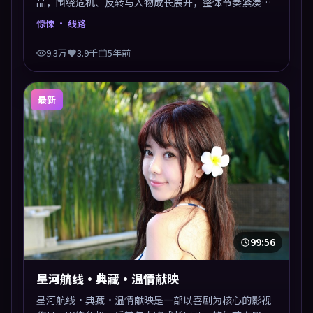
品，围绕危机、反转与人物成长展开，整体节奏紧凑，
值得推荐观看。
惊悚
· 线路
9.3万
3.9千
5年前
最新
99:56
星河航线·典藏·温情献映
星河航线·典藏·温情献映是一部以喜剧为核心的影视