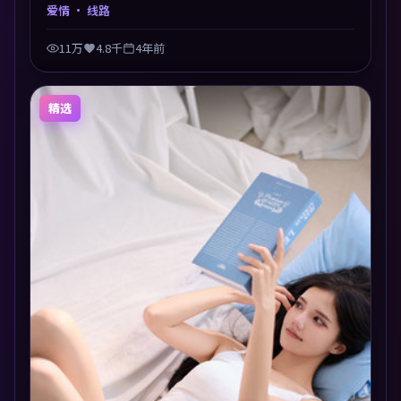
兼顾，人物关系错综复杂，后劲十足。美术与服化还原
爱情
· 线路
年代质感，细节经得起暂停回看。
11万
4.8千
4年前
精选