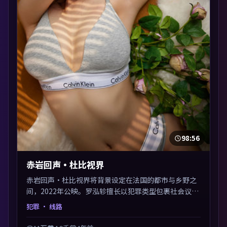
98:56
赤岩回声·杜比视界
赤岩回声·杜比视界将背景设定在法国的都市与乡野之
间，2022年公映。罗泓轸擅长以犯罪类型包裹社会议
题，节奏张弛有度，留白处耐人寻味。剪辑利落，悬念
犯罪
· 线路
钩子分布均匀，适合一口气看完。