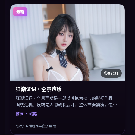
最新
88:31
狂潮证词·全景声版
狂潮证词·全景声版是一部以惊悚为核心的影视作品，
围绕危机、反转与人物成长展开，整体节奏紧凑，值得
推荐观看。
惊悚
· 线路
7.1万
3.7千
3年前