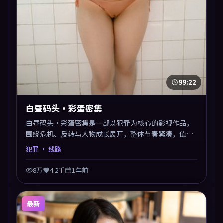
99:22
白昼码头·彩蛋密集
白昼码头·彩蛋密集是一部以犯罪为核心的影视作品，
围绕危机、反转与人物成长展开，整体节奏紧凑，值得
推荐观看。
犯罪
· 线路
8万
4.2千
1年前
最新