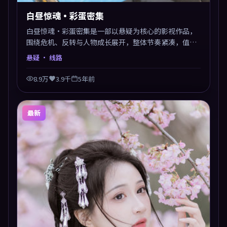
白昼惊魂·彩蛋密集
白昼惊魂·彩蛋密集是一部以悬疑为核心的影视作品，
围绕危机、反转与人物成长展开，整体节奏紧凑，值得
推荐观看。
悬疑
· 线路
8.9万
3.9千
5年前
最新