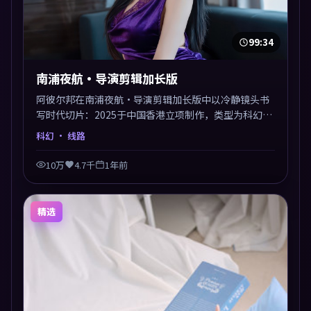
99:34
南浦夜航·导演剪辑加长版
阿彼尔邦在南浦夜航·导演剪辑加长版中以冷静镜头书
写时代切片：2025于中国香港立项制作，类型为科幻。
多线叙事交汇于终局，真相与救赎并行，适合喜欢细读
科幻
· 线路
表演的影迷。摄影与配乐高度统一，城市夜景与内心戏
互为镜像。
10万
4.7千
1年前
精选