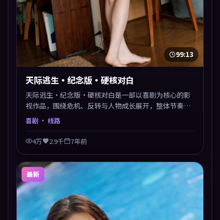
99:13
天际逃生·纪念版·硬核对白
天际逃生·纪念版·硬核对白是一部以喜剧为核心的影
视作品，围绕危机、反转与人物成长展开，整体节奏紧
凑，值得推荐观看。
喜剧
· 线路
4万
2.9千
7年前
最新