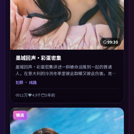
99:30
墨城回声·彩蛋密集
墨城回声·彩蛋密集讲述一群被命运推到一起的普通
人，在意大利的冷冽冬季里彼此取暖又彼此伤害。克里
斯托弗·诺兰以犯罪类型外壳探讨信任与背叛，映后讨
犯罪
· 线路
论度颇高。片尾留白开放解读，关于“选择”的主题余
音绕梁。
11万
4.9千
5年前
精选