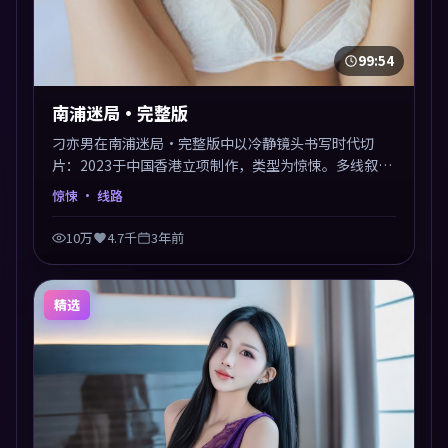
99:54
南浦迷局·完整版
刁亦男在南浦迷局·完整版中以冷静镜头书写时代切
片：2023于中国香港立项制作，类型为惊悚。多线叙事
交汇于终局，真相与救赎并行，适合喜欢细读表演的影
惊悚
· 线路
迷。摄影与配乐高度统一，城市夜景与内心戏互为镜
像。
10万
4.7千
3年前
精选