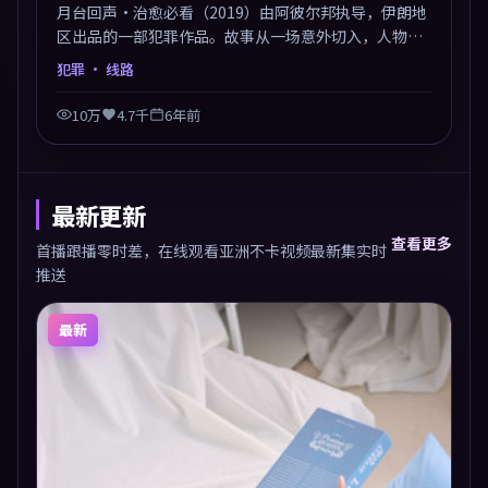
月台回声·治愈必看（2019）由阿彼尔邦执导，伊朗地
区出品的一部犯罪作品。故事从一场意外切入，人物在
道德与生存之间反复摇摆，叙事层层推进，情绪克制而
犯罪
· 线路
有力。主演阵容以生活化表演见长，对手戏火花四溅。
10万
4.7千
6年前
最新更新
查看更多
首播跟播零时差，在线观看亚洲不卡视频最新集实时
推送
最新