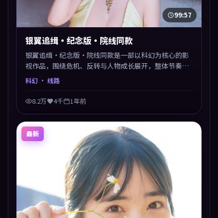
99:57
银翼追缉·纪念版·院线同款
银翼追缉·纪念版·院线同款是一部以科幻为核心的影
视作品，围绕危机、反转与人物成长展开，整体节奏紧
凑，值得推荐观看。
科幻
· 线路
8.2万
4千
1年前
最新