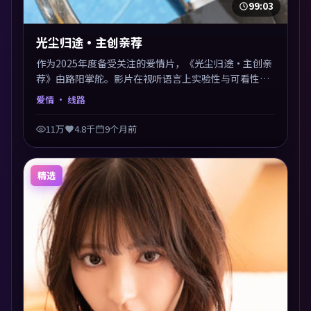
99:03
光尘归途·主创亲荐
作为2025年度备受关注的爱情片，《光尘归途·主创亲
荐》由路阳掌舵。影片在视听语言上实验性与可看性兼
顾，人物关系错综复杂，后劲十足。美术与服化还原年
爱情
· 线路
代质感，细节经得起暂停回看。
11万
4.8千
9个月前
精选