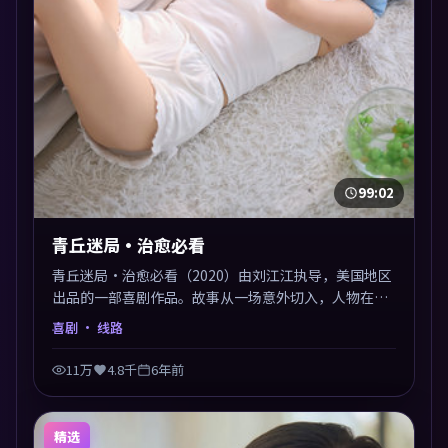
99:02
青丘迷局·治愈必看
青丘迷局·治愈必看（2020）由刘江江执导，美国地区
出品的一部喜剧作品。故事从一场意外切入，人物在道
德与生存之间反复摇摆，叙事层层推进，情绪克制而有
喜剧
· 线路
力。主演阵容以生活化表演见长，对手戏火花四溅。
11万
4.8千
6年前
精选