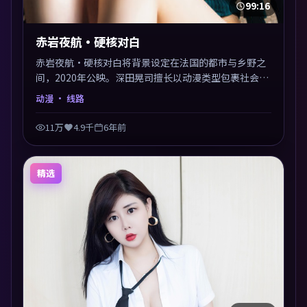
99:16
赤岩夜航·硬核对白
赤岩夜航·硬核对白将背景设定在法国的都市与乡野之
间，2020年公映。深田晃司擅长以动漫类型包裹社会议
题，节奏张弛有度，留白处耐人寻味。剪辑利落，悬念
动漫
· 线路
钩子分布均匀，适合一口气看完。
11万
4.9千
6年前
精选