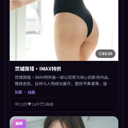
88:55
焚城围猎·IMAX特供
焚城围猎·IMAX特供是一部以犯罪为核心的影视作品，
围绕危机、反转与人物成长展开，整体节奏紧凑，值得
推荐观看。
犯罪
· 线路
2.3万
2.6千
2年前
最新