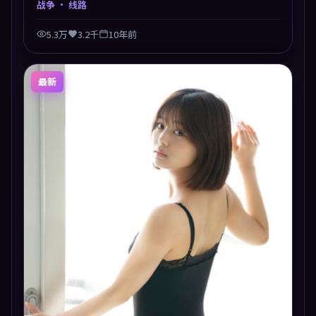
战争
· 线路
5.3万
3.2千
10年前
最新