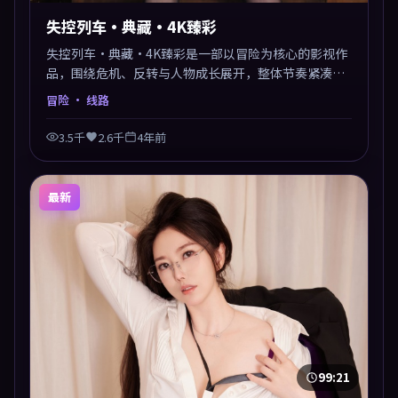
失控列车·典藏·4K臻彩
失控列车·典藏·4K臻彩是一部以冒险为核心的影视作
品，围绕危机、反转与人物成长展开，整体节奏紧凑，
值得推荐观看。
冒险
· 线路
3.5千
2.6千
4年前
最新
99:21