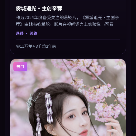
雾城追光·主创亲荐
作为2024年度备受关注的悬疑片，《雾城追光·主创亲
荐》由魏书钧掌舵。影片在视听语言上实验性与可看性
兼顾，人物关系错综复杂，后劲十足。美术与服化还原
悬疑
· 线路
年代质感，细节经得起暂停回看。
11万
4.8千
2年前
热门