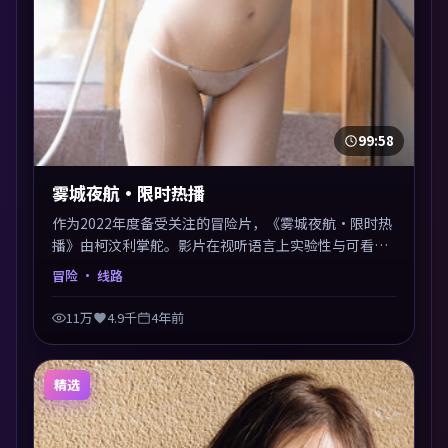
99:58
雾城夜航·限时热播
作为2022年度备受关注的冒险片，《雾城夜航·限时热
播》由柯汶利掌舵。影片在视听语言上实验性与可看性
兼顾，人物关系错综复杂，后劲十足。美术与服化还原
冒险
· 线路
年代质感，细节经得起暂停回看。
11万
4.9千
4年前
精选