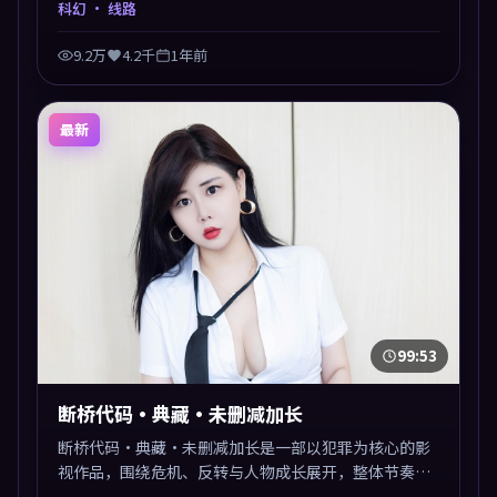
科幻
· 线路
9.2万
4.2千
1年前
最新
99:53
断桥代码·典藏·未删减加长
断桥代码·典藏·未删减加长是一部以犯罪为核心的影
视作品，围绕危机、反转与人物成长展开，整体节奏紧
凑，值得推荐观看。