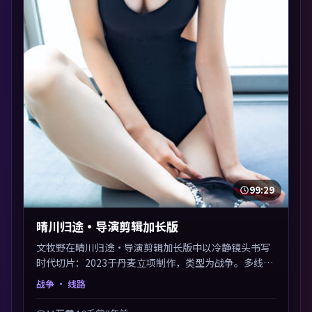
99:29
晴川归途·导演剪辑加长版
文牧野在晴川归途·导演剪辑加长版中以冷静镜头书写
时代切片：2023于丹麦立项制作，类型为战争。多线叙
事交汇于终局，真相与救赎并行，适合喜欢细读表演的
战争
· 线路
影迷。摄影与配乐高度统一，城市夜景与内心戏互为镜
像。