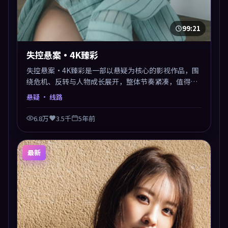
99:21
失控悬案·4K臻彩
失控悬案·4K臻彩是一部以悬疑为核心的影视作品，围
绕危机、反转与人物成长展开，整体节奏紧凑，值得推
荐观看。
悬疑
· 线路
6.8万
3.5千
5年前
最新