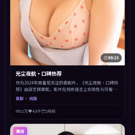
99:23
光尘夜航·口碑热荐
作为2024年度备受关注的喜剧片，《光尘夜航·口碑热
荐》由邵艺辉掌舵。影片在视听语言上实验性与可看性
兼顾，人物关系错综复杂，后劲十足。美术与服化还原
喜剧
· 线路
年代质感，细节经得起暂停回看。
11万
4.8千
2年前
精选