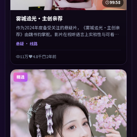
99:58
雾城追光·主创亲荐
作为2024年度备受关注的悬疑片，《雾城追光·主创亲
荐》由魏书钧掌舵。影片在视听语言上实验性与可看性
兼顾，人物关系错综复杂，后劲十足。美术与服化还原
悬疑
· 线路
年代质感，细节经得起暂停回看。
11万
4.8千
2年前
精选