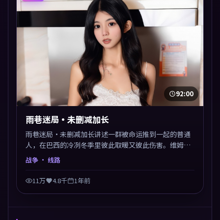
92:00
雨巷迷局·未删减加长
雨巷迷局·未删减加长讲述一群被命运推到一起的普通
人，在巴西的冷冽冬季里彼此取暖又彼此伤害。维姆·
文德斯以战争类型外壳探讨信任与背叛，映后讨论度颇
战争
· 线路
高。片尾留白开放解读，关于“选择”的主题余音绕
梁。
11万
4.8千
1年前