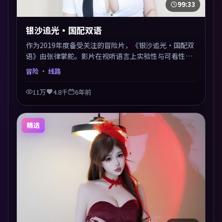
99:33
银沙追光·国配双语
作为2019年度备受关注的冒险片，《银沙追光·国配双
语》由张律掌舵。影片在视听语言上实验性与可看性兼
顾，人物关系错综复杂，后劲十足。美术与服化还原年
冒险
· 线路
代质感，细节经得起暂停回看。
11万
4.8千
6年前
精选