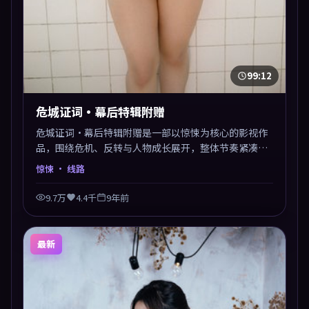
99:12
危城证词·幕后特辑附赠
危城证词·幕后特辑附赠是一部以惊悚为核心的影视作
品，围绕危机、反转与人物成长展开，整体节奏紧凑，
值得推荐观看。
惊悚
· 线路
9.7万
4.4千
9年前
最新