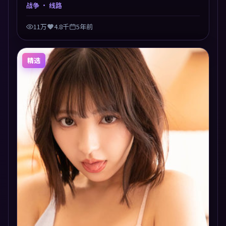
节奏张弛有度，留白处耐人寻味。剪辑利落，悬念钩子
战争
· 线路
分布均匀，适合一口气看完。
11万
4.8千
5年前
精选